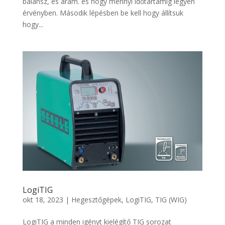
balansz, és áram. és hogy mennyi időtartamig legyen
érvényben. Második lépésben be kell hogy állítsuk
hogy...
LogiTIG
okt 18, 2023
|
Hegesztőgépek
,
LogiTIG
,
TIG (WIG)
LogiTIG a minden igényt kielégítő TIG sorozat