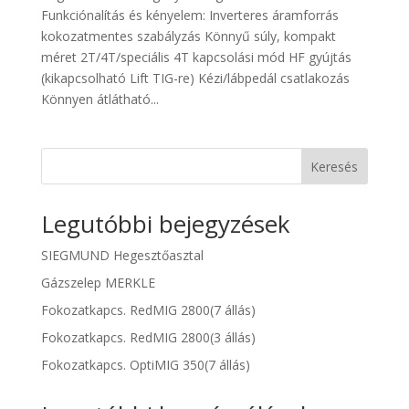
Funkciónalítás és kényelem: Inverteres áramforrás
kokozatmentes szabályzás Könnyű súly, kompakt
méret 2T/4T/speciális 4T kapcsolási mód HF gyújtás
(kikapcsolható Lift TIG-re) Kézi/lábpedál csatlakozás
Könnyen átlátható...
Keresés
Legutóbbi bejegyzések
SIEGMUND Hegesztőasztal
Gázszelep MERKLE
Fokozatkapcs. RedMIG 2800(7 állás)
Fokozatkapcs. RedMIG 2800(3 állás)
Fokozatkapcs. OptiMIG 350(7 állás)