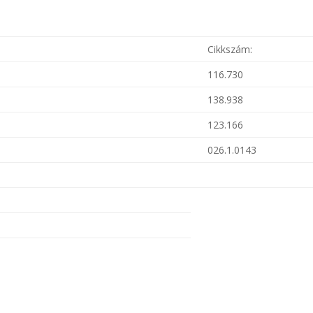
Cikkszám:
116.730
:
138.938
123.166
026.1.0143
.