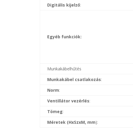
Digitális kijelző
:
Egyéb funkciók:
Munkakábelhűtés
Munkakábel csatlakozás
:
Norm
:
Ventillátor vezérlés
:
Tömeg
:
Méretek (HxSzxM, mm
):