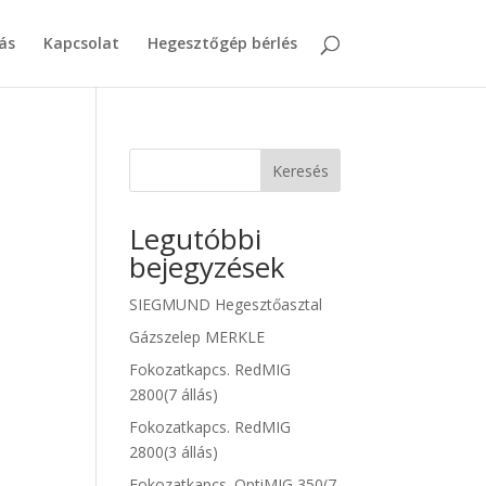
ás
Kapcsolat
Hegesztőgép bérlés
Keresés
Legutóbbi
bejegyzések
SIEGMUND Hegesztőasztal
Gázszelep MERKLE
Fokozatkapcs. RedMIG
2800(7 állás)
Fokozatkapcs. RedMIG
2800(3 állás)
Fokozatkapcs. OptiMIG 350(7