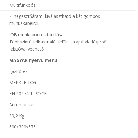
Multifunkciós
2. hegesztőáram, kiválasztható a két gombos
munkakábelről.
JOB munkapontok tárolása
Többszintű felhasználói felület: alap/haladó/profi
Jelszóval védhető
MAGYAR nyelvű menü
gázhűtés
MERKLE TCG
EN 60974-1 „S”/CE
Automatikus
39,2 Kg
600x300x575