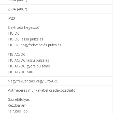
250A (40C
°)
IP23
Elektróda hegesztő
TIG DC
TIG DC lassú pulzálás
TIG DC nagyfrekvenciás pulzálás
TIG AC/DC
TIG AC/DC lassú pulzálás
TIG AC/DC gyors pulzálás
TIG AC/DC MIX
Nagyfrekvenciás vagy Lift-ARC
Pótméteres munkakábel csatlakozatható
Gáz előfolyás
Kezdőáram
Felfutási idő