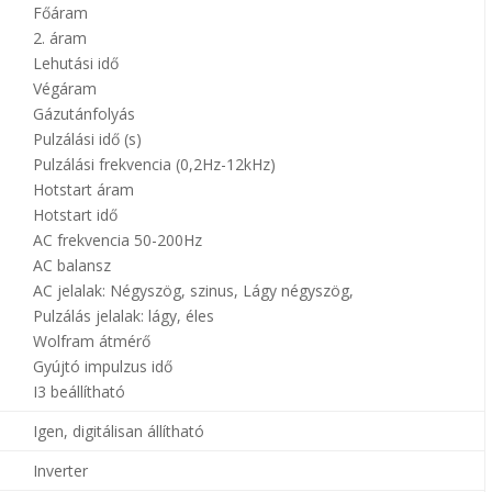
Főáram
2. áram
Lehutási idő
Végáram
Gázutánfolyás
Pulzálási idő (s)
Pulzálási frekvencia (0,2Hz-12kHz)
Hotstart áram
Hotstart idő
AC frekvencia 50-200Hz
AC balansz
AC jelalak: Négyszög, szinus, Lágy négyszög,
Pulzálás jelalak: lágy, éles
Wolfram átmérő
Gyújtó impulzus idő
I3 beállítható
Igen, digitálisan állítható
Inverter