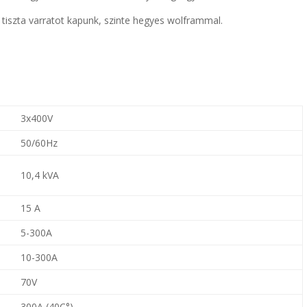
 tiszta varratot kapunk, szinte hegyes wolframmal.
3x400V
50/60Hz
10,4 kVA
15 A
5-300A
10-300A
70V
300A (40C
°)