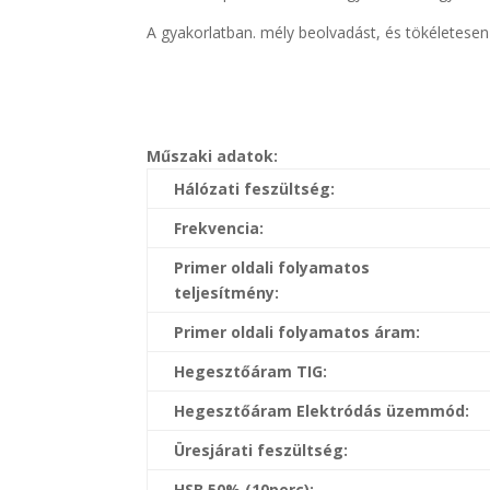
A gyakorlatban. mély beolvadást, és tökéletesen
Műszaki adatok:
Hálózati feszültség:
Frekvencia:
Primer oldali folyamatos
teljesítmény:
Primer oldali folyamatos áram:
Hegesztőáram TIG:
Hegesztőáram Elektródás üzemmód:
Üresjárati feszültség:
HSB 50% (10perc):