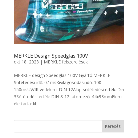
MERKLE Design Speedglas 100V
okt 18, 2023
|
MERKLE felszerelések
MERKLE design Speedglas 100V Gyártó:MERKLE
Sötétedési idő: 0.1msKivilágosodási idő: 100-
150msUV/IR védelem: DIN 12Alap sötétedési érték: Din
3Sötétedési érték: DIN 8-12Látómező: 44x93mmElem
élettarta: kb....
Keresés