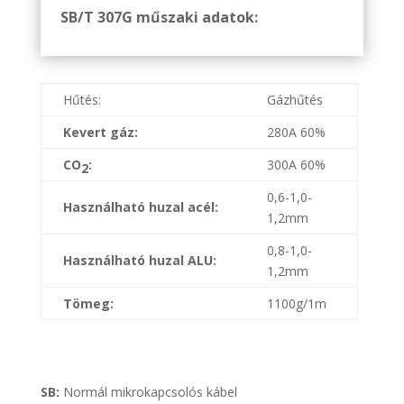
SB/T 307G műszaki adatok:
Hűtés:
Gázhűtés
Kevert gáz:
280A 60%
CO
:
300A 60%
2
0,6-1,0-
Használható huzal acél:
1,2mm
0,8-1,0-
Használható huzal ALU:
1,2mm
Tömeg:
1100g/1m
SB:
Normál mikrokapcsolós kábel