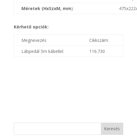
Méretek (HxSzxM, mm
):
475x222
Kérhető opciók:
Megnevezés
Cikkszám:
Lábpedál 5m kábellel:
116.730
Keresés