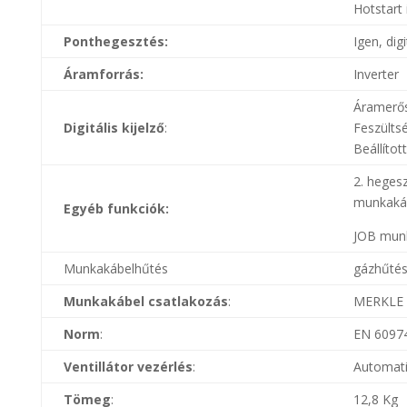
Hotstart 
Ponthegesztés:
Igen, digi
Áramforrás:
Inverter
Áramerős
Digitális kijelző
:
Feszülts
Beállítot
2. heges
munkakáb
Egyéb funkciók:
JOB mun
Munkakábelhűtés
gázhűté
Munkakábel csatlakozás
:
MERKLE
Norm
:
EN 60974
Ventillátor vezérlés
:
Automat
Tömeg
:
12,8 Kg