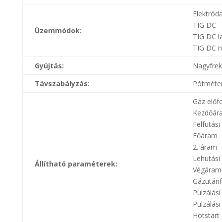
Elektród
TIG DC
Üzemmódok:
TIG DC l
TIG DC n
Gyújtás:
Nagyfrek
Távszabályzás:
Pótméter
Gáz előf
Kezdőár
Felfutási
Főáram
2. áram
Lehutási 
Állítható paraméterek:
Végáram
Gázutánf
Pulzálási 
Pulzálási
Hotstart