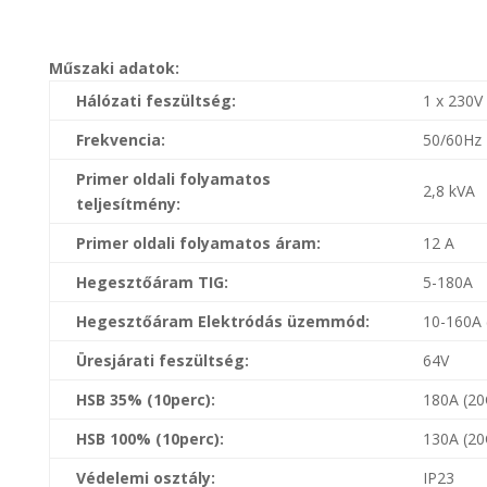
Műszaki adatok:
Hálózati feszültség:
1 x 230V
Frekvencia:
50/60Hz
Primer oldali folyamatos
2,8 kVA
teljesítmény:
Primer oldali folyamatos áram:
12 A
Hegesztőáram TIG:
5-180A
Hegesztőáram Elektródás üzemmód:
10-160A 
Üresjárati feszültség:
64V
HSB 35% (10perc):
180A (20
HSB 100% (10perc):
130A (20
Védelemi osztály:
IP23