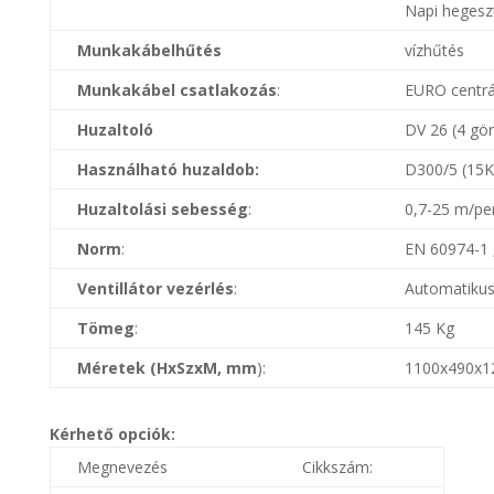
Napi hegeszt
Munkakábelhűtés
vízhűtés
Munkakábel csatlakozás
:
EURO centrá
Huzaltoló
DV 26 (4 gö
Használható huzaldob:
D300/5 (15K
Huzaltolási sebesség
:
0,7-25 m/pe
Norm
:
EN 60974-1 
Ventillátor vezérlés
:
Automatiku
Tömeg
:
145 Kg
Méretek (HxSzxM, mm
):
1100x490x1
Kérhető opciók:
Megnevezés
Cikkszám: