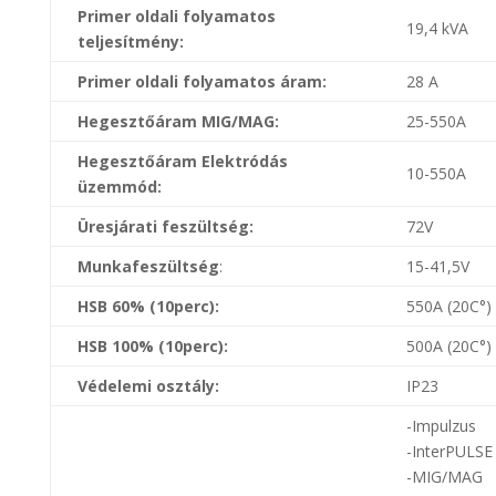
Primer oldali folyamatos
19,4 kVA
teljesítmény:
Primer oldali folyamatos áram:
28 A
Hegesztőáram MIG/MAG:
25-550A
Hegesztőáram Elektródás
10-550A
üzemmód:
Üresjárati feszültség:
72V
Munkafeszültség
:
15-41,5V
HSB 60% (10perc):
550A (20C
°)
HSB 100% (10perc):
500A (20C
°)
Védelemi osztály:
IP23
-Impulzus
-InterPULSE
-MIG/MAG