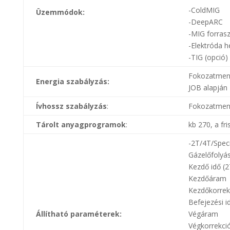
-ColdMIG
Üzemmódok:
-DeepARC
-MIG forras
-Elektróda 
-TIG (opció)
Fokozatment
Energia szabályzás:
JOB alapján
Ívhossz szabályzás
:
Fokozatmen
Tárolt anyagprogramok
:
kb 270, a fri
-2T/4T/Speci
Gázelőfolyá
Kezdő idő (
Kezdőáram
Kezdőkorrek
Befejezési i
Állítható paraméterek:
Végáram
Végkorrekci