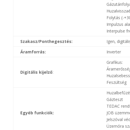
Gázutánfoly
Huzalvissza
Folytás (-+
Impulzus ala
Interpulse f
Szakasz/Ponthegesztés:
Igen, digitáli
Áramforrás:
Inverter
Grafikus:
Áramerősség
Digitális kijelző
:
Huzalsebes
Feszültség
Huzalbefűzé
Gázteszt
TEDAC rend
Egyéb funkciók:
JOB üzemmó
Jelszóval v
Üzemóra sz