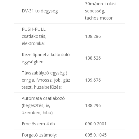
30m/perc tolási
DV-31 tolóegység
sebesség,
tachos motor
PUSH-PULL
csatlakozás,
138.286
elektronika:
Kezelőpanel a különtoló
138.526
egységben:
Távszabályzó egység (
enrgia, ívhossz, job, gáz
139.676
teszt, huzalbefűzés:
Automata csatlakozó
(hegesztés, ív,
138.296
üzemben, hiba)
Emelőszem 4 db
090.0.2001
Forgató zsámoly:
005.0.1045