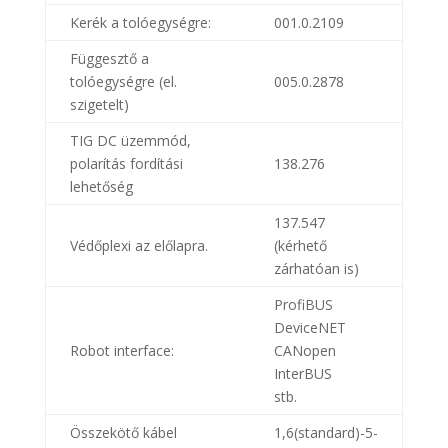
Kerék a tolóegységre:
001.0.2109
Függesztő a
tolóegységre (el.
005.0.2878
szigetelt)
TIG DC üzemmód,
polarítás fordítási
138.276
lehetőség
137.547
Védőplexi az előlapra.
(kérhető
zárhatóan is)
ProfiBUS
DeviceNET
Robot interface:
CANopen
InterBUS
stb.
Összekötő kábel
1,6(standard)-5-