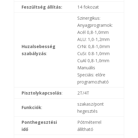
Feszültség állítás:
14 fokozat
Szinergikus:
Anyagprogramok:
Acél 0,8-1,0mm
ALU: 1,0-1,2mm
Huzalsebesség
CrNi: 0,8-1,0mm
szabályzás
:
CuSi: 0.8-1,0mm
CuAl 0,8-1,0mm
Manuális
Speciáis: előre
programozható
Pisztolykapcsolás
:
2T/4T
szakasz/pont
Funkciók
:
hegesztés
Ponthegesztési
Pótméterrel
idő
állítható