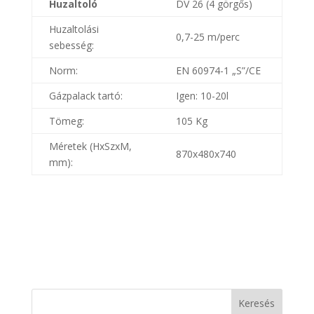
Huzaltoló
DV 26 (4 görgős)
Huzaltolási
0,7-25 m/perc
sebesség:
Norm:
EN 60974-1 „S”/CE
Gázpalack tartó:
Igen: 10-20l
Tömeg:
105 Kg
Méretek (HxSzxM,
870x480x740
mm):
Keresés