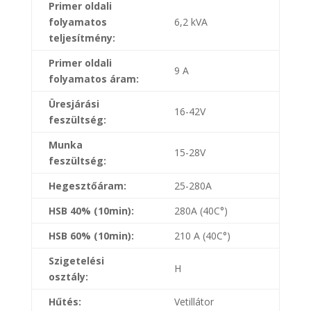
Primer oldali
folyamatos
6,2 kVA
teljesítmény:
Primer oldali
9 A
folyamatos áram:
Üresjárási
16-42V
feszültség:
Munka
15-28V
feszültség:
Hegesztőáram:
25-280A
HSB 40% (10min):
280A (40C
°
)
HSB 60% (10min):
210 A (40C
°)
Szigetelési
H
osztály:
Hűtés:
Vetillátor