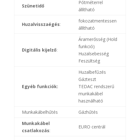
Pótméterrel
Szünetidő
állítható
fokozatmentessen
Huzalvisszaégés
:
állítható
Áramerősség (Hold
funkció)
Digitális kijelző
:
Huzalsebesség
Feszültség
Huzalbefűzés
Gázteszt
Egyéb funkciók:
TEDAC rendszerű
munkakábel
használható
Munkakábelhűtés
Gázhűtés
Munkakábel
EURO centrál
csatlakozás
: